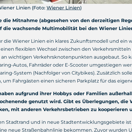
iener Linien (Foto:
Wiener Linien
)
ie die Mitnahme (abgesehen von den derzeitigen Rege
uf die wachsende Multimobilität bei den Wiener Linie
für die Wiener Linien ein klares Zukunftsmodell und ein
 einen flexiblen Wechsel zwischen den Verkehrsmitteln 
 an wichtigen Verkehrsknotenpunkten ausgebaut. So 
ring-Autos, Fahrräder oder E-Scooter umgestiegen werd
ing-System (Nachfolger von Citybikes). Zusätzlich sol
um Fahrgästen einen sicheren Parkplatz für das eigene
aben aufgrund ihrer Hobbys oder Familien außerhalb
chenende genutzt wird. Gibt es Überlegungen, die W
en, mit anderen Verkehrsbetrieben zu kooperieren 
den Stadtrand und in neue Stadtentwicklungsgebiete ist 
11 eine neue Straßenbahnlinie bekommen. Zuvor wurden U1