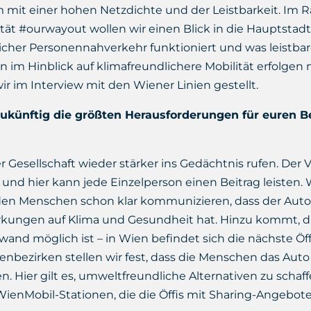
m mit einer hohen Netzdichte und der Leistbarkeit. Im
t #ourwayout wollen wir einen Blick in die Hauptstadt
icher Personennahverkehr funktioniert und was leistba
im Hinblick auf klimafreundlichere Mobilität erfolgen
r im Interview mit den Wiener Linien gestellt.
 zukünftig die größten Herausforderungen für euren 
 Gesellschaft wieder stärker ins Gedächtnis rufen. Der V
und hier kann jede Einzelperson einen Beitrag leisten. 
 den Menschen schon klar kommunizieren, dass der Aut
kungen auf Klima und Gesundheit hat. Hinzu kommt, das
wand möglich ist – in Wien befindet sich die nächste Öf
nbezirken stellen wir fest, dass die Menschen das Auto 
. Hier gilt es, umweltfreundliche Alternativen zu schaff
ienMobil-Stationen, die die Öffis mit Sharing-Angebot