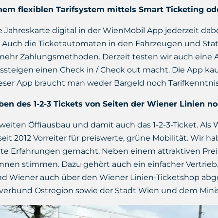
em flexiblen Tarifsystem mittels Smart Ticketing od
ie Jahreskarte digital in der WienMobil App jederzeit da
n. Auch die Ticketautomaten in den Fahrzeugen und St
ehr Zahlungsmethoden. Derzeit testen wir auch eine 
steigen einen Check in / Check out macht. Die App ka
dieser App braucht man weder Bargeld noch Tarifkenntnis
en des 1-2-3 Tickets von Seiten der Wiener Linien 
eiten Öffiausbau und damit auch das 1-2-3-Ticket. Als W
eit 2012 Vorreiter für preiswerte, grüne Mobilität. Wir 
ute Erfahrungen gemacht. Neben einem attraktiven Pre
Innen stimmen. Dazu gehört auch ein einfacher Vertrieb.
und Wiener auch über den Wiener Linien-Ticketshop ab
erbund Ostregion sowie der Stadt Wien und dem Minist