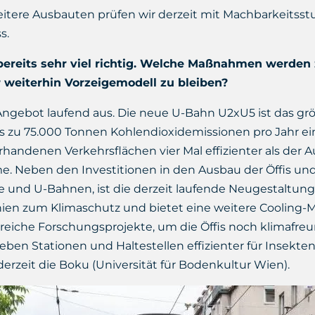
eitere Ausbauten prüfen wir derzeit mit Machbarkeitsstudi
s.
ereits sehr viel richtig. Welche Maßnahmen werden 
r weiterhin
Vorzeigemodell zu bleiben?
Angebot laufend aus. Die neue U-Bahn U2xU5 ist das gr
s zu 75.000 Tonnen Kohlendioxidemissionen pro Jahr ein
rhandenen Verkehrsflächen vier Mal effizienter als der
e. Neben den Investitionen in den Ausbau der Öffis un
e und U-Bahnen, ist die derzeit laufende Neugestaltung 
inien zum Klimaschutz und bietet eine weitere Cooling-
reiche Forschungsprojekte, um die Öffis noch klimafre
ben Stationen und Haltestellen effizienter für Insekte
rzeit die Boku (Universität für Bodenkultur Wien).