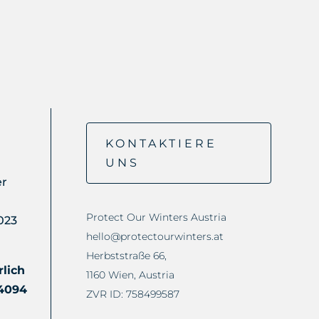
KONTAKTIERE
UNS
er
Protect Our Winters Austria
023
hello@protectourwinters.at
Herbststraße 66,
rlich
1160 Wien, Austria
24094
ZVR ID: 758499587