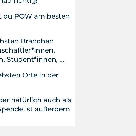
au richtig!
nst du POW am besten
hsten Branchen
schaftler*innen,
n, Student*innen, …
ebsten Orte in der
er natürlich auch als
 Spende ist außerdem