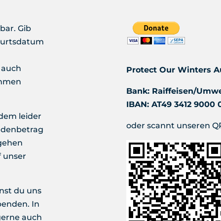
bar. Gib
burtsdatum
h
 auch
Protect Our Winters A
ehmen
Bank: Raiffeisen/Umwe
IBAN: AT49 3412 9000 
dem leider
oder scannt unseren QR
ndenbetrag
gehen
f unser
nst du uns
enden. In
 gerne auch