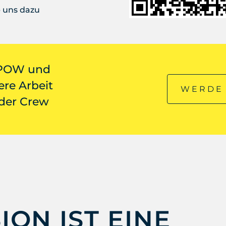
b uns dazu
 POW und
ere Arbeit
WERDE 
 der Crew
ION IST EINE