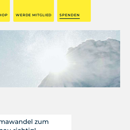
HOP
WERDE MITGLIED
SPENDEN
limawandel zum