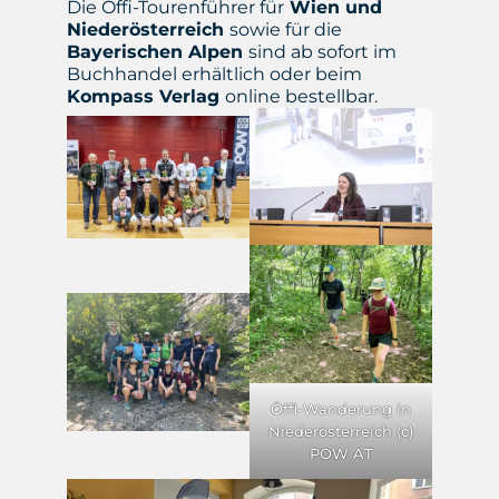
Die Öffi-Tourenführer für
Wien und
Niederösterreich
sowie für die
Bayerischen Alpen
sind ab sofort im
Buchhandel erhältlich oder beim
Kompass Verlag
online bestellbar.
Öffi-Wanderung in
Niederösterreich (c)
POW AT