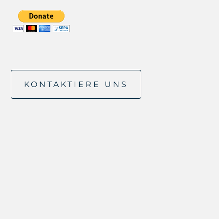
KONTAKTIERE UNS
Protect Our Winters Austria
hello@protectourwinters.at
Herbststraße 66,
1160 Wien, Austria
ZVR ID: 758499587
Folge uns