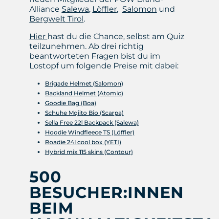
Alliance
Salewa
,
Löffler
,
Salomon
und
Bergwelt Tirol
.
Hier
hast du die Chance, selbst am Quiz
teilzunehmen. Ab drei richtig
beantworteten Fragen bist du im
Lostopf um folgende Preise mit dabei:
Brigade Helmet (Salomon)
Backland Helmet (Atomic)
Goodie Bag (Boa)
Schuhe Mojito Bio (Scarpa)
Sella Free 22l Backpack (Salewa)
Hoodie Windfleece TS (Löffler)
Roadie 24l cool box (YETI)
Hybrid mix 115 skins (Contour)
500
BESUCHER:INNEN
BEIM