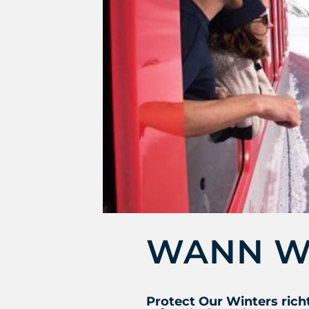
WANN WE
Protect Our Winters rich