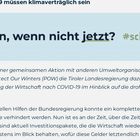
9 müssen klimaverträglich sein
 einer gemeinsamen Aktion mit anderen Umweltorganis
ect Our Winters (POW) die Tiroler Landesregierung dazu 
er Wirtschaft nach COVID-19 im Hinblick auf die drohe
iellen Hilfen der Bundesregierung konnte ein kompletter 
erhindert werden. Nun ist es an der Zeit, über die Zeit
d aktuell Investitionspakete, die die Wirtschaft wieder
tens im Blick behalten, wofür diese Gelder letztendlich