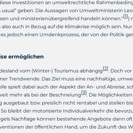
 diese Investitionen an umweltrechtliche Rahmenbedin
s usual” geben. Die Aussagen von Umweltministerin Leo
[1]
lossen und ministerienübergreifend handeln können.“
)
lso auch in Bezug auf die Klimakrise möglich sein. Nur 
t es jedoch einen Umdenkprozess, der von der Politik g
ise ermöglichen
[2]
undesland vom (Winter-) Tourismus abhängig
. Doch vo
iner Trendwende. Das Ziel muss eine nachhaltige, umwe
lle spielt dabei auch der Aspekt der An- und Abreise, sch
[3]
weit mehr als bei der Beschneiung
. Die Möglichkeiten
 ausgebaut bzw. preislich nicht rentabel und stellen bi
o bleibt der motorisierte Individualverkehr die bevorzu
ngels Nachfrage können bestehende Angebote dann oft 
rventionen der öffentlichen Hand, um die Zukunft des W