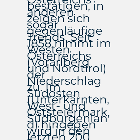
bestätigen, in
anderen
zeigen sich
sogar
gegenläufige
Trends. Seit
1858 nimmt im
Westen
Österreichs
(Vorarlberg
und Nordtirol)
der
Niederschlag
zu. Im
Südosten
(Unterkärnten,
West- und
Oststeiermark,
Südburgenlan
d) hingegen
wird in den
letzten 200