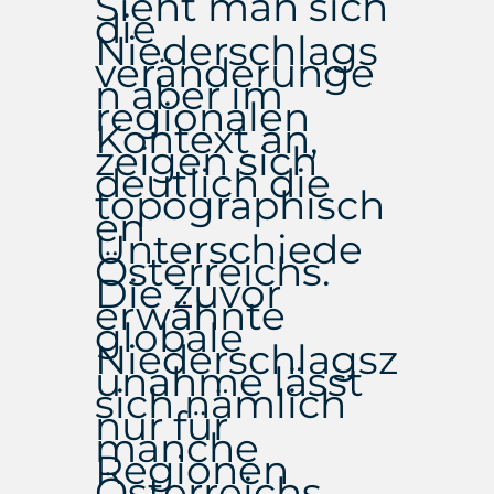
Sieht man sich
die
Niederschlags
veränderunge
n aber im
regionalen
Kontext an,
zeigen sich
deutlich die
topographisch
en
Unterschiede
Österreichs.
Die zuvor
erwähnte
globale
Niederschlagsz
unahme lässt
sich nämlich
nur für
manche
Regionen
Österreichs