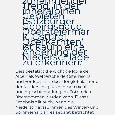
zunehmender
Trend, in den
inneralpinen
Gebieten
(Salzburger
Gebirgsgaue,
Obersteiermar
k, Osttirol,
Oberkärnten)
ist kaum eine
Änderung der
Niederschläge
zu erkennen.
Dies bestätigt die wichtige Rolle der
Alpen als Wetterscheide Österreichs
und verdeutlicht, dass der globale Trend
der Niederschlagszunahmen nicht
uneingeschränkt für ganz Österreich
übernommen werden kann. Dieses
Ergebnis gilt auch, wenn die
Niederschlagssummen des Winter- und
Sommerhalbjahres separat betrachtet