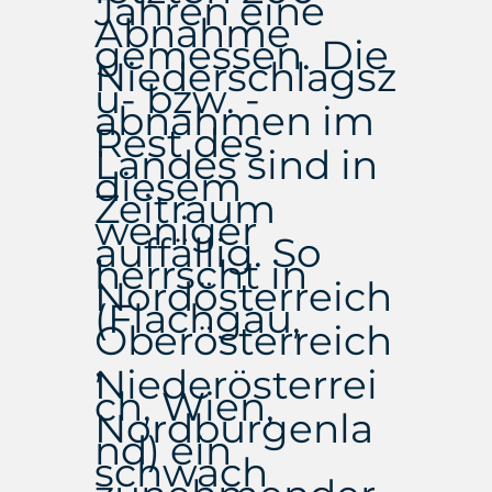
Jahren eine
Abnahme
gemessen. Die
Niederschlagsz
u- bzw. -
abnahmen im
Rest des
Landes sind in
diesem
Zeitraum
weniger
auffällig. So
herrscht in
Nordösterreich
(Flachgau,
Oberösterreich
,
Niederösterrei
ch, Wien,
Nordburgenla
nd) ein
schwach