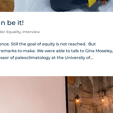
n be it!
er Equality
,
Interview
e. Still the goal of equity is not reached. But
e remarks to make. We were able to talk to Gina Moseley
r of paleoclimatology at the University of...