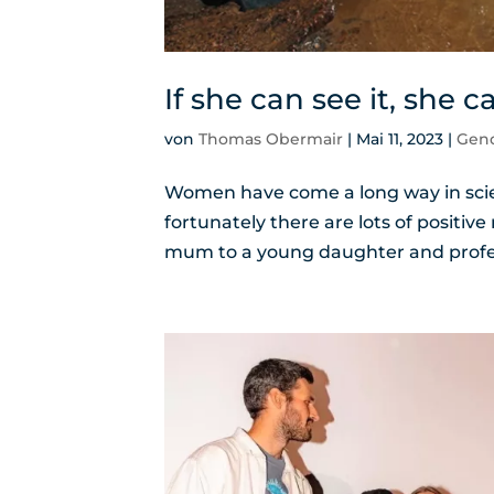
If she can see it, she ca
von
Thomas Obermair
|
Mai 11, 2023
|
Gend
Women have come a long way in scienc
fortunately there are lots of positiv
mum to a young daughter and professo